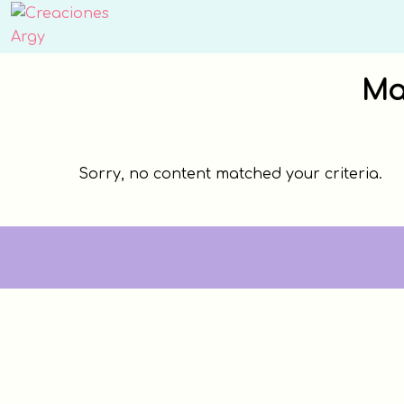
Skip
Skip
to
to
Creaciones
primary
main
Argy
navigation
content
Ma
Sorry, no content matched your criteria.