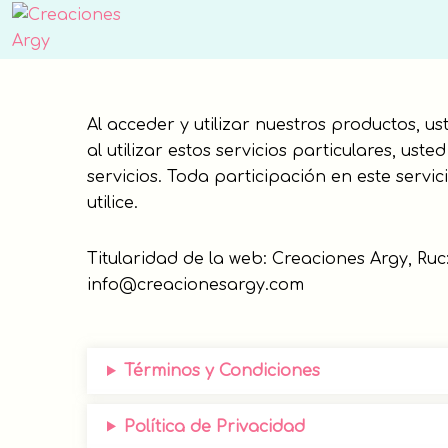
Skip
Skip
to
to
Creaciones
primary
main
Argy
navigation
content
Al acceder y utilizar nuestros productos, u
al utilizar estos servicios particulares, u
servicios. Toda participación en este servic
utilice.
Titularidad de la web: Creaciones Argy, Ruc
info@creacionesargy.com
Términos y Condiciones
Política de Privacidad