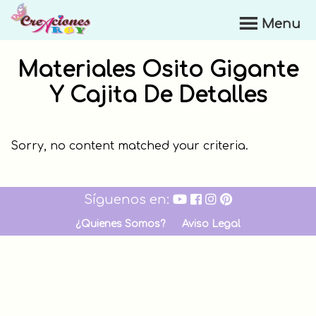
Skip
Menu
to
Creaciones
main
Argy
content
Materiales Osito Gigante
Y Cajita De Detalles
Sorry, no content matched your criteria.
Síguenos en:
¿Quienes Somos?
Aviso Legal