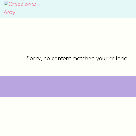
Skip
Skip
to
to
Creaciones
primary
main
Argy
navigation
content
Sorry, no content matched your criteria.