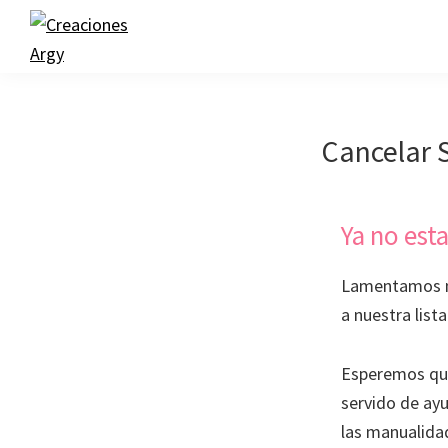
Skip
Skip
to
to
primary
main
Creaciones
Argy
navigation
content
Cancelar 
Ya no esta
Lamentamos m
a nuestra list
Esperemos que
servido de ayu
las manualida