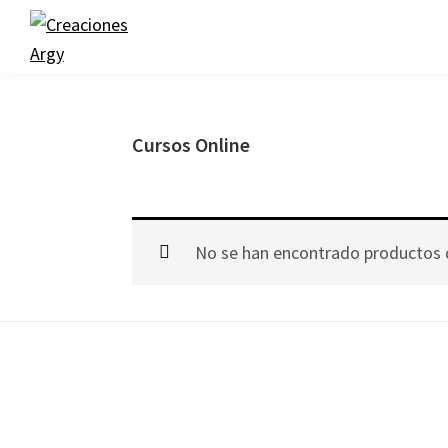
Skip
Skip
to
to
primary
main
Creaciones
Argy
navigation
content
Cursos Online
No se han encontrado productos q