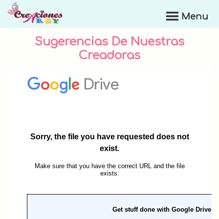
Skip
Menu
to
Creaciones
main
Argy
Sugerencias De Nuestras
content
Creadoras