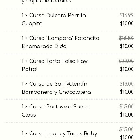
y Cajita de Detalles
El
1 × Curso Dulcero Perrita
$
16.99
pr
El
Guapita
$
10.00
or
pr
El
1 × Curso "Lampara" Ratoncito
$
16.50
er
ac
pr
El
Enamorado Diddi
$
10.00
$16
es
or
pr
$10
El
1 × Curso Torta Falsa Paw
$
22.00
er
ac
pr
El
Patrol
$
10.00
$1
es
or
pr
$10
El
1 × Curso de San Valentín
$
18.00
er
ac
pr
El
Bombonera y Chocolatera
$
10.00
$2
es
or
pr
$10
El
1 × Curso Portavela Santa
$
15.00
er
ac
pr
El
Claus
$
10.00
$18
es
or
pr
$10
El
$
15.00
er
ac
1 × Curso Looney Tunes Baby
pr
El
$
10.00
$15
es