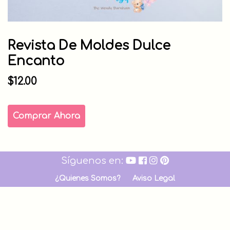
Revista De Moldes Dulce
Encanto
$
12.00
Revista
Comprar Ahora
de
moldes
dulce
Síguenos en:
encanto
cantidad
¿Quienes Somos?
Aviso Legal