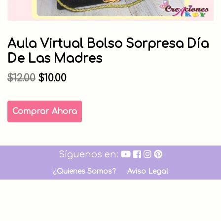
Aula Virtual Bolso Sorpresa Día
De Las Madres
El
El
$
12.00
$
10.00
precio
precio
original
actual
Aula
Comprar Ahora
Virtual
era:
es:
Bolso
$12.00.
$10.00.
Sorpresa
Síguenos en:
día
de
¿Quienes Somos?
Aviso Legal
las
Madres
cantidad