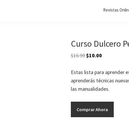
Revistas Onli
Curso Dulcero P
El
El
$
16.99
$
10.00
precio
precio
original
actual
Estas lista para aprender e
era:
es:
aprenderás técnicas nuevas
$16.99.
$10.00.
las manualidades.
Curso
Comprar Ahora
Dulcero
Perrita